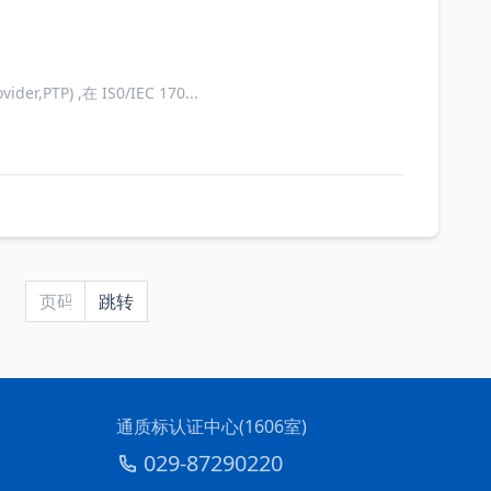
TP) ,在 IS0/IEC 170...
通质标认证中心(1606室)
029-87290220